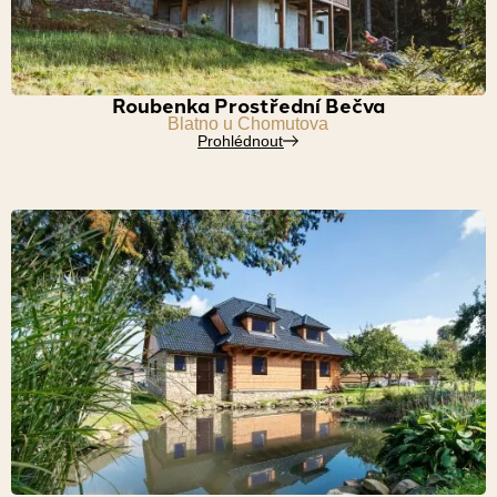
Roubenka Prostřední Bečva
Blatno u Chomutova
Prohlédnout