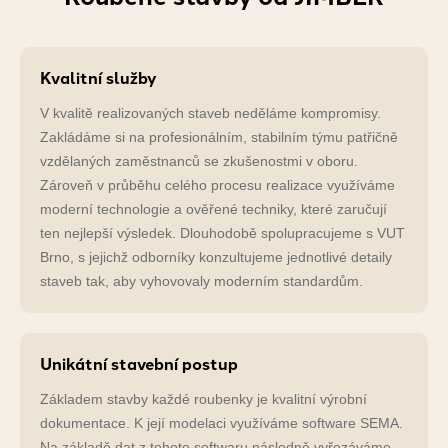
Kvalitní služby
V kvalitě realizovaných staveb neděláme kompromisy.
Zakládáme si na profesionálním, stabilním týmu patřičně
vzdělaných zaměstnanců se zkušenostmi v oboru.
Zároveň v průběhu celého procesu realizace využíváme
moderní technologie a ověřené techniky, které zaručují
ten nejlepší výsledek. Dlouhodobě spolupracujeme s VUT
Brno, s jejichž odborníky konzultujeme jednotlivé detaily
staveb tak, aby vyhovovaly moderním standardům.
Unikátní stavební postup
Základem stavby každé roubenky je kvalitní výrobní
dokumentace. K její modelaci využíváme software SEMA.
Na základě dat z tohoto softwaru následně vyřezáváme