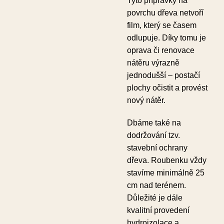
Tyto přípravky na
povrchu dřeva netvoří
film, který se časem
odlupuje. Díky tomu je
oprava či renovace
nátěru výrazně
jednodušší –⁠⁠⁠ postačí
plochy očistit a provést
nový nátěr.
Dbáme také na
dodržování tzv.
stavební ochrany
dřeva. Roubenku vždy
stavíme minimálně 25
cm nad terénem.
Důležité je dále
kvalitní provedení
hydroizolace a