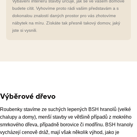
Vybavení interiéru stavby určuje, jak se ve vašem domově
budete cítit. Vyhovíme proto rádi vašim představám a s
dokonalou znalostí daných prostor pro vás zhotovíme
nábytek na míru. Získáte tak přesně takový domov, jaký
jste si vysnili.
Výběrové dřevo
Roubenky stavíme ze suchých lepených BSH hranolů (velké
chalupy a domy), menší stavby ve většině případů z mokrého
smrkového dřeva, případně borovice či modřínu. BSH hranoly
vycházejí cenově dráž, mají však několik výhod, jako je