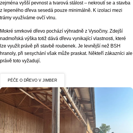
zejména vyšší pevnost a tvarová stálost –⁠⁠⁠ nekroutí se a stavba
z lepeného dřeva sesedá pouze minimálně. K izolaci mezi
trámy využíváme ovčí vlnu.
Mokré smrkové dřevo pochází výhradně z Vysočiny. Zdejší
nadmořská výška totiž dává dřevu vynikající vlastnosti, které
lze využít právě při stavbě roubenek. Je levnější než BSH
hranoly, při sesychání však může praskat. Někteří zákazníci ale
právě toto vyžadují.
PÉČE O DŘEVO V JIMBER