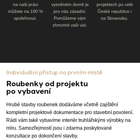
na naši práci
vysněném domě je
projektech po celé
můžete na 100 %
pro nás zásadní.
České republice i
spolehnout.
Pomůžeme vám
na Slovensku.
zhmotnit vaši vizi.
Individuální přístup na prvním místě
Roubenky od projektu
po vybavení
Hrubé stavby roubenek dodáváme včetně zajištění
kompletní projektové dokumentace pro stavební povolení.
Rádi vám také vybavíme interiér truhlářskými výrobky na
míru. Samozřejmostí jsou i zdarma poskytované
konzultace po dokončení stavby.