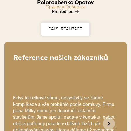
Poloroubenka Opatov
Opatov u Dušejova
Prohlédnout
DALŠÍ REALIZACE
Reference našich zákazníků
V rá
 na
jsem
lili
prof
obla
Když to celkově shrnu, nevyskytly se žádné
tné
byla
komplikace a vše proběhlo podle domluvy. Firmu
řádn
pana Mifky mohu jen doporučit ostatním
udrž
stavitelům. Jsme spolu i nadále v kontaktu, neboť
ní
vešk
občas potřebuji poradit v dalších fázích při
stav
dokončování stavby, kterou děláme již svépomocí.