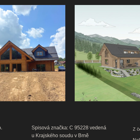
o.
Spisová značka: C 95228 vedená
Z č
u Krajského soudu v Brně
Naš