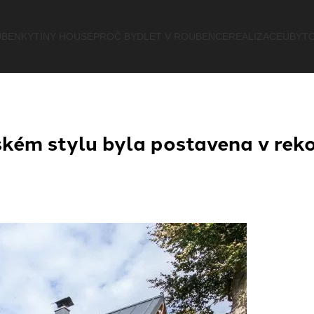
BENKY
TINY HOUSE
PROČ BYDLET V ROUBENCE
REALIZACE
UBYTO
kém stylu byla postavena v rek