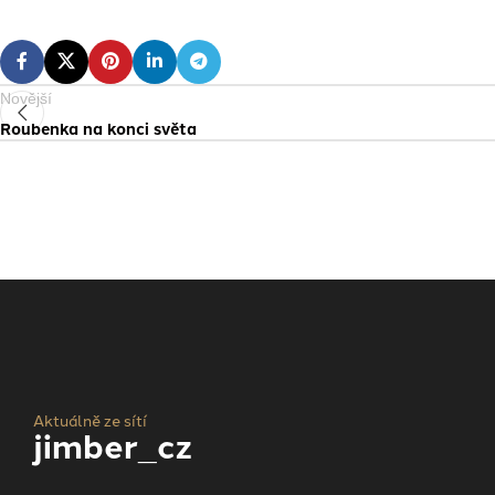
Novější
Roubenka na konci světa
Aktuálně ze sítí
jimber_cz