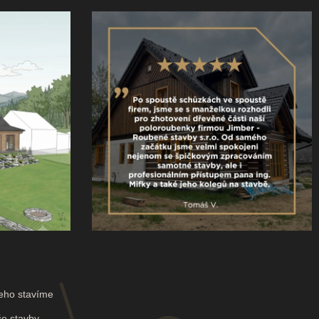
eho stavíme
e stavby