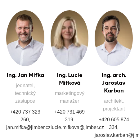
Ing. Jan Mifka
Ing. Lucie
Ing. arch.
Mifková
Jaroslav
jednatel,
Karban
technický
marketingový
zástupce
manažer
architekt,
projektant
+420 737 323
+420 731 469
260
,
319
,
+420 605 874
jan.mifka@jimber.cz
lucie.mifkova@jimber.c
z
334,
jaroslav.karban@jim