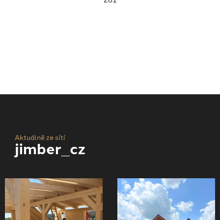
Aktuálně ze sítí
jimber_cz