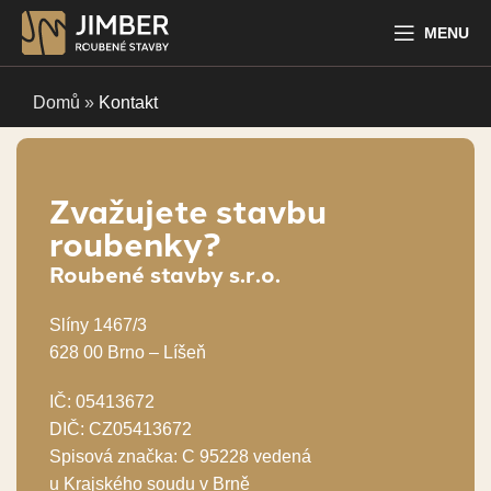
MENU
Domů
»
Kontakt
Zvažujete stavbu
roubenky?
Roubené stavby s.r.o.
Slíny 1467/3
628 00 Brno – Líšeň
IČ: 05413672
DIČ: CZ05413672
Spisová značka: C 95228 vedená
u Krajského soudu v Brně