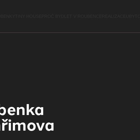
BENKY
TINY HOUSE
PROČ BYDLET V ROUBENCE
REALIZACE
UBYTO
ubenka
hřimova