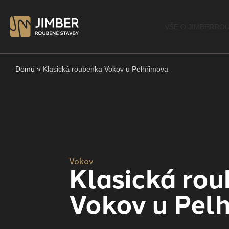
VŠE O JIMBER
ROU
Domů
»
Klasická roubenka Vokov u Pelhřimova
Vokov
Klasická ro
Vokov u Pel