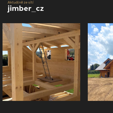
Aktuálně ze sítí
jimber_cz