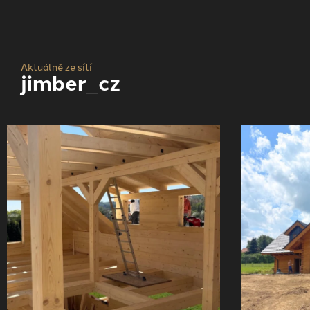
Aktuálně ze sítí
jimber_cz