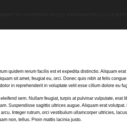
BENKY
TINY HOUSE
PROČ BYDLET V ROUBENCE
REALIZACE
UBYTO
arum quidem rerum facilis est et expedita distinctio. Aliquam er
n, aliquam sit amet, feugiat eu, orci. Donec quis nibh at felis 
e dolor in reprehenderit in voluptate velit esse cillum dolore eu f
leifend sem. Nullam feugiat, turpis at pulvinar vulputate, erat li
m. Suspendisse sagittis ultrices augue. Aliquam erat volutpat. 
rcu. Integer rutrum, orci vestibulum ullamcorper ultricies, lacus
quam non, tellus. Proin mattis lacinia justo.