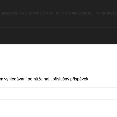
BENKY
TINY HOUSE
PROČ BYDLET V ROUBENCE
REALIZACE
UBYTO
 vyhledávání pomůže najít příslušný příspěvek.