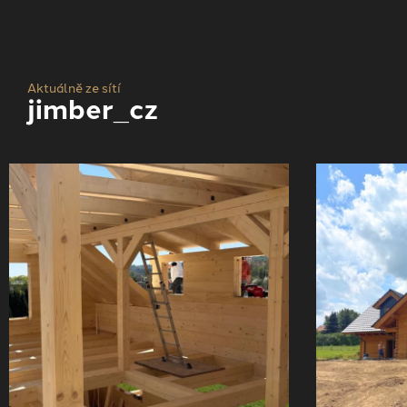
Aktuálně ze sítí
jimber_cz